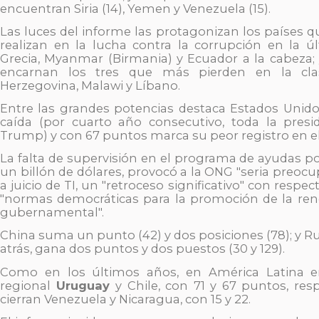
encuentran Siria (14), Yemen y Venezuela (15).
Las luces del informe las protagonizan los países 
realizan en la lucha contra la corrupción en la ú
Grecia, Myanmar (Birmania) y Ecuador a la cabeza; 
encarnan los tres que más pierden en la clasi
Herzegovina, Malawi y Líbano.
Entre las grandes potencias destaca Estados Unid
caída (por cuarto año consecutivo, toda la pres
Trump) y con 67 puntos marca su peor registro en el
La falta de supervisión en el programa de ayudas p
un billón de dólares, provocó a la ONG "seria preocup
a juicio de TI, un "retroceso significativo" con respect
"normas democráticas para la promoción de la ren
gubernamental".
China suma un punto (42) y dos posiciones (78); y R
atrás, gana dos puntos y dos puestos (30 y 129).
Como en los últimos años, en América Latina en
regional
Uruguay
y Chile, con 71 y 67 puntos, res
cierran Venezuela y Nicaragua, con 15 y 22.