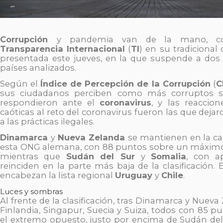
Corrupción
y pandemia van de la mano, c
Transparencia Internacional
(
TI
) en su tradicional 
presentada este jueves, en la que suspende a dos t
países analizados.
Según el
Índice de Percepción de la Corrupción
(
C
sus ciudadanos perciben como más corruptos s
respondieron ante el
coronavirus
, y las reaccio
caóticas al reto del coronavirus fueron las que de
a las prácticas ilegales.
Dinamarca
y
Nueva Zelanda
se mantienen en la cab
esta ONG alemana, con 88 puntos sobre un máximo
mientras que
Sudán del Sur
y
Somalia
, con a
reinciden en la parte más baja de la clasificación.
encabezan la lista regional
Uruguay
y
Chile
.
Luces y sombras
Al frente de la clasificación, tras Dinamarca y Nueva
Finlandia, Singapur, Suecia y Suiza, todos con 85 p
el extremo opuesto, justo por encima de Sudán del 