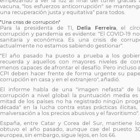
empezando a ver la luz al final del túnel gracias 
vacuna, "los esfuerzos anticorrupción" se manteng
una recuperación justa y equitativa" para todos.
"Una crisis de corrupción"
Para la presidenta de TI,
Delia Ferreira
, el cír
corrupción y pandemia es evidente: "El COVID-19 no 
sanitaria y económica. Es una crisis de corru
actualmente no estamos sabiendo gestionar".
"El año pasado ha puesto a prueba a los gobi
recuerda y aquellos con mayores niveles de cor
menos capaces de afrontar el desafío. Pero incluso a
CPI deben hacer frente de forma urgente su pape
corrupción en casa y en el extranjero", añadió.
El informe habla de una "imagen nefasta" de la
corrupción a nivel global: la puntuación media es 
mitad de los países no ha registrado ningún progr
década" en la lucha contra estas prácticas ilícitas,
malversación a los precios abusivos y el favoritismo".
España, entre Catar y Corea del Sur, mantiene l
obtuvo el año pasado, aunque cae del puesto 30
europea, sin embargo, sigue lejos, en los 66.