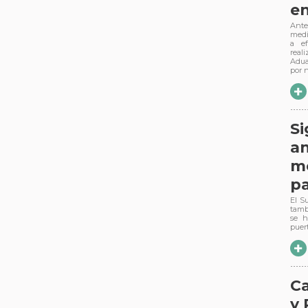
en
Ante
medi
a ef
real
Adua
por 
Si
an
mo
pa
El S
tamb
se h
puer
C
y 