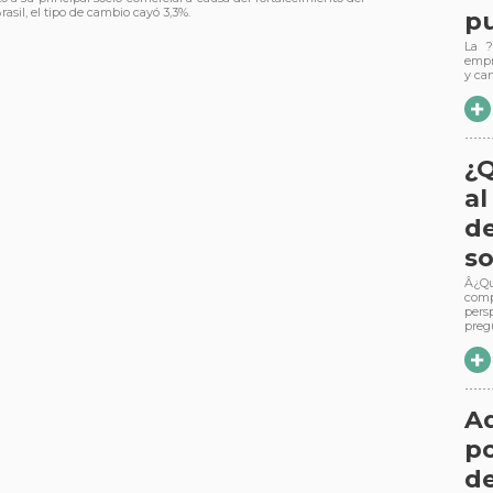
asil, el tipo de cambio cayó 3,3%.
p
La ?
empr
y ca
¿Q
al
d
so
Â¿Qu
com
pers
preg
Ad
po
de