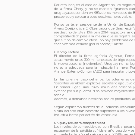
Por otro lado, en el caso de Argentina, los negoc
de la firma Chery, y no se esperan “grandes cam
uruguayas dependen en 98% de los mercados de Br
prosperado y colocar a otros destinos no es viable.
Por su parte, el presidente de la Unión de Exporta
Álvaro Queijo, dijo a El Observador que Brasil está
ese destino de 5% a 10% para 2014 respecto al año
competitividad” pese a la mejora que se registra e
que al tipo de cambio oficial no hay problemas de c
cada vez más cerrado (por el acceso)”, alertó.
Granos y Lácteos
El director de la firma agrícola Agrosud, Fer
actualmente unas 300 mil toneladas de trigo espe
la nueva cosecha (noviembre). Uruguay no ha logra
no es la adecuada para la industria harinera. Po
Arancel Externo Común (AEC) para importar trigo 
En tanto, en el caso del arroz, los volúmenes d
“distintas variables”, explicó el secretario ejecuti
En primer lugar, Brasil tuvo una buena cosecha y 
exterior por sus puertos. “Eso provocó mayores sto
señaló.
Además, la demanda brasileña por los productos lác
Según explicaron fuentes de la industria, los vol
altura del año eran bastante superiores a los nivel
industria láctea por detrás de Venezuela.
Uruguay recuperó competitividad
Los niveles de competitividad con Brasil, a pesar
recuperan de la pérdida sufrida el año pasado, y se 
acumulado del año, el país se abarató 10,9% respect