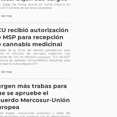
r. Diego De Freitas asume en forma interina en
cciÃ³n General de Servicios Ganaderos
Ver más
U recibió autorización
 MSP para recepción
 cannabis medicinal
ses de la firma del decreto presidencial para
itir el trÃ¡nsito de cannabis medicinal con
enido de THC en territorio uruguayo, TCU recibiÃ³
icencia de operador farmacÃ©utico requerida para
ar bajo la nueva regulaciÃ³n
Ver más
rgen más trabas para
e se apruebe el
cuerdo Mercosur-Unión
uropea
er Kogler, vicecanciller austrÃ­aco y lÃ­der del
ido ecologista que gobierna con el democristiano