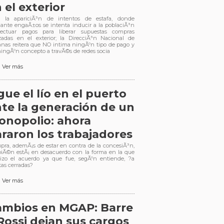
 el exterior
 la apariciÃ³n de intentos de estafa, donde
ante engaÃ±os se intenta inducir a la poblaciÃ³n
ectuar pagos para liberar supuestas compras
izadas en el exterior; la DirecciÃ³n Nacional de
nas reitera que NO intima ningÃºn tipo de pago y
ningÃºn concepto a travÃ©s de redes socia
Ver más
gue el lío en el puerto
te la generación de un
nopolio: ahora
raron los trabajadores
upra, ademÃ¡s de estar en contra de la concesiÃ³n,
iÃ©n estÃ¡ en desacuerdo con la forma en la que
izo el acuerdo ya que fue, segÃºn entiende, ?a
tas cerradas?
Ver más
ambios en MGAP: Barre
Rossi dejan sus cargos