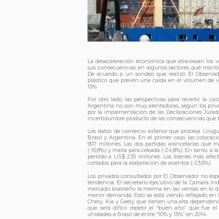
La desaceleración económica que atraviesan los v
sus consecuencias en algunos sectores que mant
De acuerdo a un sondeo que realizó El Observado
plástico que prevén una caída en el volumen de ve
15%.
Por otro lado, las perspectivas para revertir la 
Argentina no son muy alentadoras, según los privad
por la implementación de las Declaraciones Jura
incertidumbre producto de las consecuencias que t
Los datos de comercio exterior que procesa Urug
Brasil y Argentina. En el primer caso, las colocaci
907 millones. Las dos partidas arancelarias que m
(-10,8%) y malta para cebada (-24,8%). En tanto, a l
período a US$ 235 millones. Los bienes más afecta
cortados para la elaboración de asientos (-23,6%).
Los privados consultados por El Observador no esp
tendencia. El secretario ejecutivo de la Cámara In
mercado brasileño la merma en las ventas en lo 
menor demanda. Esto se está viendo reflejado en 
Chery, Kia y Geely que tienen una alta dependenc
que será difícil repetir el “buen año” que fue 
unidades a Brasil de entre “10% y 15%” en 2014.