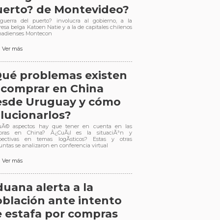
uerto? de Montevideo?
guerra del puerto? involucra al gobierno, a la
esa belga Katoen Natie y a la de capitales chilenos
nadienses Montecon
Ver más
ué problemas existen
 comprar en China
esde Uruguay y cómo
lucionarlos?
Ã© aspectos hay que tener en cuenta en las
pras en China? Â¿CuÃ¡l es la situaciÃ³n y
pectivas en temas logÃ­sticos? Estas y otras
untas se analizaron en conferencia virtual
Ver más
uana alerta a la
blación ante intento
 estafa por compras