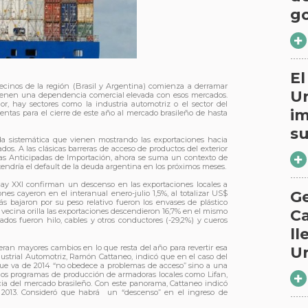
g
El
ecinos de la región (Brasil y Argentina) comienza a derramar
U
ienen una dependencia comercial elevada con esos mercados.
r, hay sectores como la industria automotriz o el sector del
im
ntas para el cierre de este año al mercado brasileño de hasta
s
caída sistemática que vienen mostrando las exportaciones hacia
os. A las clásicas barreras de acceso de productos del exterior
das Anticipadas de Importación, ahora se suma un contexto de
endría el default de la deuda argentina en los próximos meses.
uay XXI confirman un descenso en las exportaciones locales a
Ge
ones cayeron en el interanual enero-julio 1,5%, al totalizar US$
ás bajaron por su peso relativo fueron los envases de plástico
Ca
a vecina orilla las exportaciones descendieron 16,7% en el mismo
dos fueron hilo, cables y otros conductores (-29,2%) y cueros
ll
eran mayores cambios en lo que resta del año para revertir esa
U
dustrial Automotriz, Ramón Cattaneo, indicó que en el caso del
que va de 2014 “no obedece a problemas de acceso” sino a una
los programas de producción de armadoras locales como Lifan,
ia del mercado brasileño. Con este panorama, Cattaneo indicó
el 2013. Consideró que habrá un “descenso” en el ingreso de