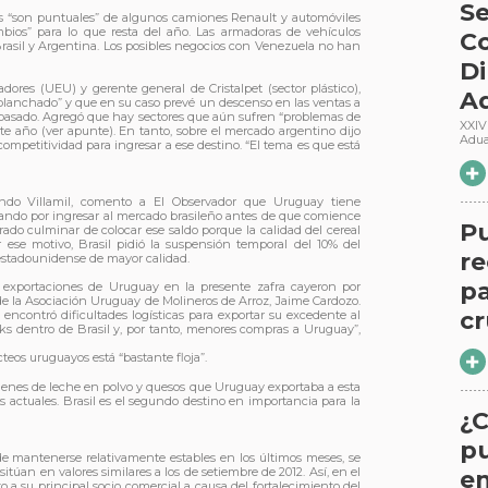
Se
ios “son puntuales” de algunos camiones Renault y automóviles
bios” para lo que resta del año. Las armadoras de vehículos
Co
asil y Argentina. Los posibles negocios con Venezuela no han
Di
dores (UEU) y gerente general de Cristalpet (sector plástico),
A
 “planchado” y que en su caso prevé un descenso en las ventas a
 pasado. Agregó que hay sectores que aún sufren “problemas de
XXIV
ste año (ver apunte). En tanto, sobre el mercado argentino dijo
Adu
ompetitividad para ingresar a ese destino. “El tema es que está
nando Villamil, comento a El Observador que Uruguay tiene
rando por ingresar al mercado brasileño antes de que comience
P
do culminar de colocar ese saldo porque la calidad del cereal
r ese motivo, Brasil pidió la suspensión temporal del 10% del
re
estadounidense de mayor calidad.
pa
e exportaciones de Uruguay en la presente zafra cayeron por
vo de la Asociación Uruguay de Molineros de Arroz, Jaime Cardozo.
cr
encontró dificultades logísticas para exportar su excedente al
cks dentro de Brasil y, por tanto, menores compras a Uruguay”,
teos uruguayos está “bastante floja”.
úmenes de leche en polvo y quesos que Uruguay exportaba a esta
es actuales. Brasil es el segundo destino en importancia para la
¿C
p
 de mantenerse relativamente estables en los últimos meses, se
sitúan en valores similares a los de setiembre de 2012. Así, en el
en
o a su principal socio comercial a causa del fortalecimiento del