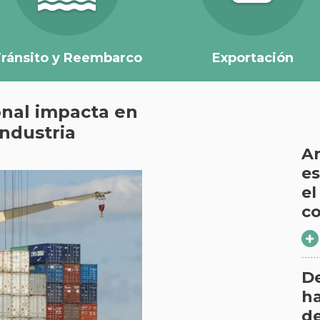
ránsito y Reembarco
Exportación
onal impacta en
industria
Ar
es
el
co
D
ha
d