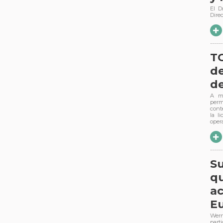
El D
Dire
TC
de
de
A me
perm
cont
la l
oper
Su
qu
a
E
Wern
part